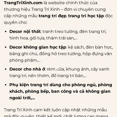
TrangTriXinh.com
là website chính thức của
thương hiệu Trang Trí Xinh – đơn vị chuyên cung
cấp những mẫu
trang trí đẹp
,
trang trí học tập
độc
*
*
quyền cho:
*
Decor nội thất
: tranh treo tường, đèn trang trí,
*
*
*
bình hoa, gối tựa, thảm trải sàn,…
*
*
*
*
*
Decor không gian học tập
: kệ sách, đèn bàn học,
*
bảng ghi chú, đồng hồ treo tường, hộp đựng văn
*
phòng phẩm,…
*
Decor cho nhà ở
: rèm cửa, khung ảnh, cây xanh
*
trang trí, nến thơm, đồ trang trí bàn,…
*
Phụ kiện trang trí dùng cho phòng ngủ, phòng
*
khách, phòng bếp, ban công và cả không gian
*
ngoài trời,…
*
*
Trang Trí Xinh cam kết luôn cập nhật những mẫu
*
mã độc quyền, thiết kế mới, chất lượng cao mang