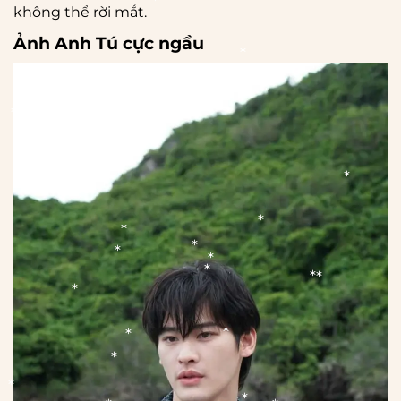
không thể rời mắt.
Ảnh Anh Tú cực ngầu
*
*
*
*
*
*
*
*
*
*
*
*
*
*
*
*
*
*
*