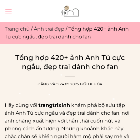
Bỏ
qua
nội
dung
Trang chủ
/
Ảnh trai đẹp
/
Tổng hợp 420+ ảnh Anh
Tú cực ngầu, đẹp trai dành cho fan
Tổng hợp 420+ ảnh Anh Tú cực
ngầu, đẹp trai dành cho fan
ĐĂNG VÀO
24.09.2025
BỞI
LK HÒA
Hãy cùng với
trangtrixinh
khám phá bộ sưu tập
ảnh Anh Tú cực ngầu và đẹp trai dành cho fan, nơi
anh chàng xuất hiện với thần thái cuốn hút và
phong cách ấn tượng. Những khoảnh khắc này
chắc chắn sẽ khiến người hâm mộ phải say mê và