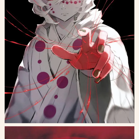
*
*
*
*
*