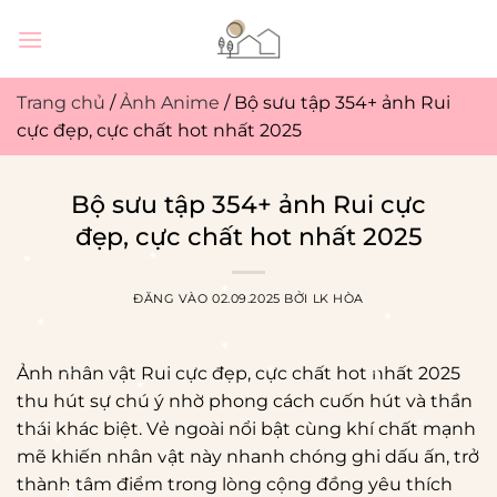
Bỏ
qua
nội
dung
Trang chủ
/
Ảnh Anime
/
Bộ sưu tập 354+ ảnh Rui
cực đẹp, cực chất hot nhất 2025
Bộ sưu tập 354+ ảnh Rui cực
đẹp, cực chất hot nhất 2025
ĐĂNG VÀO
02.09.2025
BỞI
LK HÒA
Ảnh nhân vật Rui cực đẹp, cực chất hot nhất 2025
thu hút sự chú ý nhờ phong cách cuốn hút và thần
thái khác biệt. Vẻ ngoài nổi bật cùng khí chất mạnh
mẽ khiến nhân vật này nhanh chóng ghi dấu ấn, trở
thành tâm điểm trong lòng cộng đồng yêu thích
*