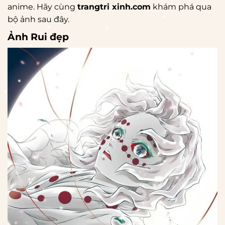
anime. Hãy cùng
trangtri xinh.com
khám phá qua
*
bộ ảnh sau đây.
*
Ảnh Rui đẹp
*
*
*
*
*
*
*
*
*
*
*
*
*
*
*
*
*
*
*
*