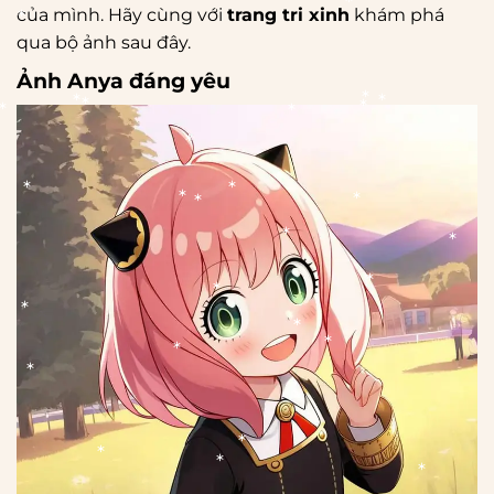
của mình. Hãy cùng với
trang tri xinh
khám phá
qua bộ ảnh sau đây.
*
*
Ảnh Anya đáng yêu
*
*
*
*
*
*
*
*
*
*
*
*
*
*
*
*
*
*