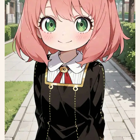
*
*
*