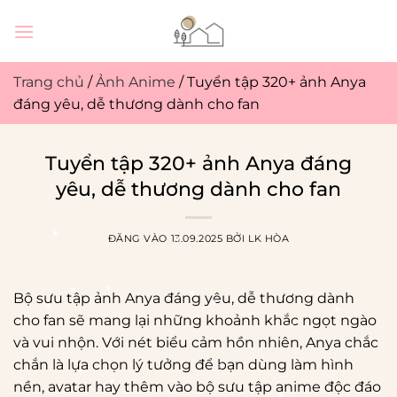
Bỏ
qua
nội
dung
Trang chủ
/
Ảnh Anime
/
Tuyển tập 320+ ảnh Anya
đáng yêu, dễ thương dành cho fan
Tuyển tập 320+ ảnh Anya đáng
yêu, dễ thương dành cho fan
ĐĂNG VÀO
13.09.2025
BỞI
LK HÒA
Bộ sưu tập ảnh Anya đáng yêu, dễ thương dành
cho fan sẽ mang lại những khoảnh khắc ngọt ngào
và vui nhộn. Với nét biểu cảm hồn nhiên, Anya chắc
chắn là lựa chọn lý tưởng để bạn dùng làm hình
nền, avatar hay thêm vào bộ sưu tập anime độc đáo