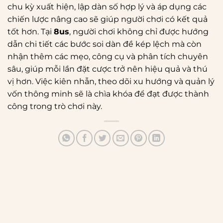
chu kỳ xuất hiện, lập dàn số hợp lý và áp dụng các
chiến lược nâng cao sẽ giúp người chơi có kết quả
tốt hơn. Tại
8us
, người chơi không chỉ được hướng
dẫn chi tiết các bước soi dàn đề kép lệch mà còn
nhận thêm các mẹo, công cụ và phân tích chuyên
sâu, giúp mỗi lần đặt cược trở nên hiệu quả và thú
vị hơn. Việc kiên nhẫn, theo dõi xu hướng và quản lý
vốn thông minh sẽ là chìa khóa để đạt được thành
công trong trò chơi này.