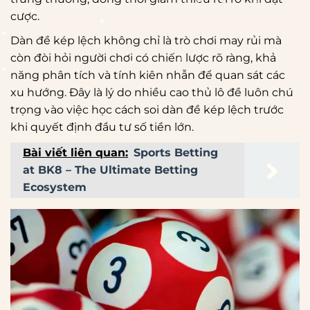
*
cược.
*
Dàn đề kép lệch không chỉ là trò chơi may rủi mà
*
*
còn đòi hỏi người chơi có chiến lược rõ ràng, khả
*
*
năng phân tích và tính kiên nhẫn để quan sát các
*
*
xu hướng. Đây là lý do nhiều cao thủ lô đề luôn chú
*
*
trọng vào việc học cách soi dàn đề kép lệch trước
*
khi quyết định đầu tư số tiền lớn.
Bài viết liên quan:
Sports Betting
*
*
at BK8 – The Ultimate Betting
*
*
Ecosystem