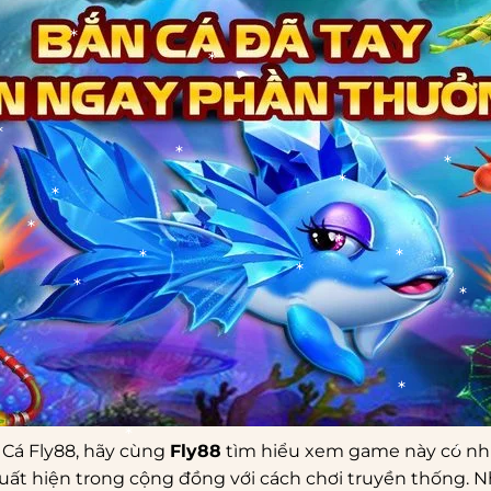
*
*
*
*
*
*
*
*
*
*
*
*
*
*
*
*
*
*
*
*
 Cá Fly88, hãy cùng
Fly88
tìm hiểu xem game này có nhữ
xuất hiện trong cộng đồng với cách chơi truyền thống. 