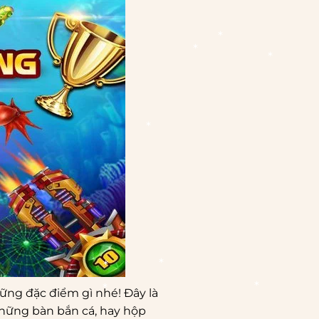
*
*
*
*
*
*
*
*
*
ng đặc điểm gì nhé! Đây là
Những bàn bắn cá, hay hộp