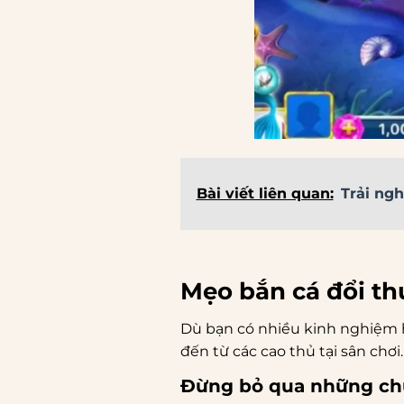
Bài viết liên quan:
Trải ng
Mẹo bắn cá đổi t
Dù bạn có nhiều kinh nghiệm h
đến từ các cao thủ tại sân chơi
Đừng bỏ qua những ch