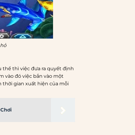
nhỏ
thể thì việc đưa ra quyết định
êm vào đó việc bắn vào một
 thời gian xuất hiện của mỗi
 Chơi