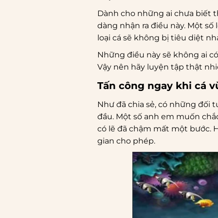
Dành cho những ai chưa biết th
dàng nhận ra điều này. Một số 
loại cá sẽ không bị tiêu diệt 
Những điều này sẽ không ai có 
Vậy nên hãy luyện tập thật nh
Tấn công ngay khi cá v
Như đã chia sẻ, có những đối t
đầu. Một số anh em muốn chắc 
có lẽ đã chậm mất một bước. H
gian cho phép.