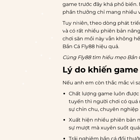
*
game trước đây khá phổ biến. N
phần thưởng chỉ mang nhiều về
*
*
*
Tuy nhiên, theo dòng phát triể
*
và có rất nhiều phiên bản nâng
chơi săn mồi này vẫn không hề
*
Bắn Cá Fly88 hiệu quả.
*
Cùng Fly88 tìm hiểu mẹo Bắn 
*
*
Lý do khiến game 
*
*
Nếu anh em còn thắc mắc vì sao
*
*
*
*
Chất lượng game luôn được s
tuyến thì người chơi có quá
sự chỉn chu, chuyên nghiệp
*
*
*
Xuất hiện nhiều phiên bản m
sự mượt mà xuyên suốt quá 
Trải nghiệm bắn cá đổi thưở