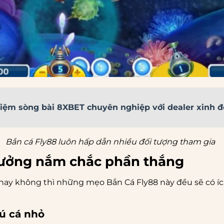
hiệm sòng bài 8XBET chuyên nghiệp với dealer xinh 
Bắn cá Fly88 luôn hấp dẫn nhiều đối tượng tham gia
hưởng nắm chắc phần thắng
ay không thì những mẹo Bắn Cá Fly88 này đều sẽ có ích.
.
ú cá nhỏ