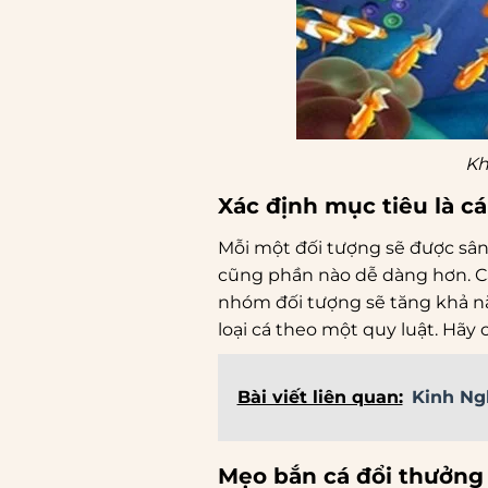
Kh
Xác định mục tiêu là cá
Mỗi một đối tượng sẽ được sân
cũng phần nào dễ dàng hơn. Cá
nhóm đối tượng sẽ tăng khả năn
loại cá theo một quy luật. Hãy
Bài viết liên quan:
Kinh Ng
Mẹo bắn cá đổi thưởng 