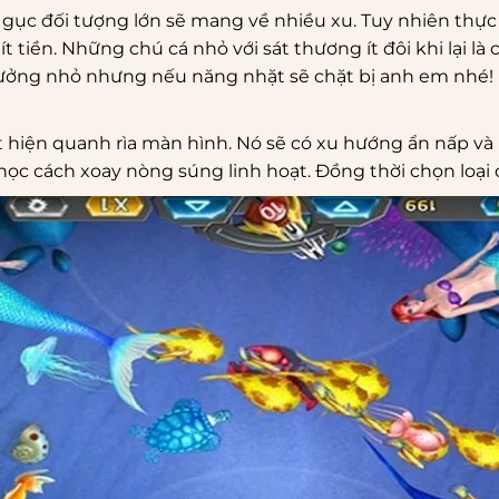
gục đối tượng lớn sẽ mang về nhiều xu. Tuy nhiên thực 
 tiền. Những chú cá nhỏ với sát thương ít đôi khi lại là 
hưởng nhỏ nhưng nếu năng nhặt sẽ chặt bị anh em nhé! M
t hiện quanh rìa màn hình. Nó sẽ có xu hướng ẩn nấp v
ọc cách xoay nòng súng linh hoạt. Đồng thời chọn loại 