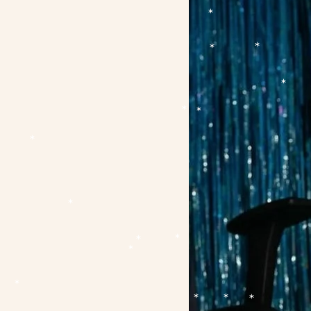
*
*
*
*
*
*
*
*
*
*
*
*