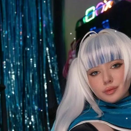
*
*
*
*
*
*
*
*
*
*
*
*