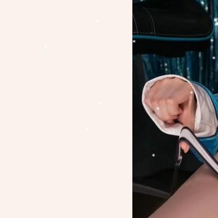
*
*
*
*
*
*
*
*
*
*
*
*
*
*
*