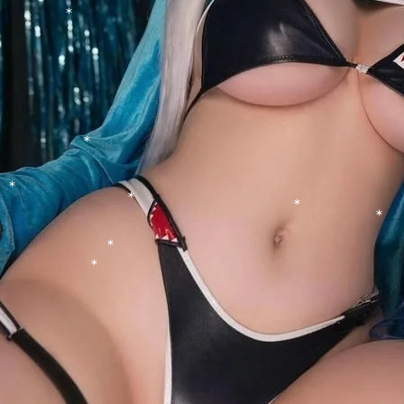
*
*
*
*
*
*
*
*
*