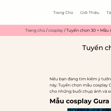
Bỏ
qua
Trang Chủ
Giới Thiệu
Tá
nội
dung
Trang chủ
/
cosplay
/
Tuyển chọn 30 + Mẫu 
Tuyển c
Nếu bạn đang tìm kiếm ý tưởng
*
*
này. Tuyển chọn mẫu cosplay G
*
cho những buổi chụp ảnh và sự
*
*
*
Mẫu cosplay Gura
*