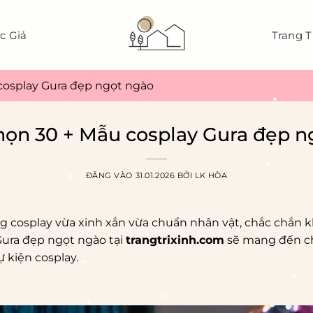
c Giả
Trang T
cosplay Gura đẹp ngọt ngào
họn 30 + Mẫu cosplay Gura đẹp n
*
ĐĂNG VÀO
31.01.2026
BỞI
LK HÒA
 cosplay vừa xinh xắn vừa chuẩn nhân vật, chắc chắn 
ura đẹp ngọt ngào tại
trangtrixinh.com
sẽ mang đến c
*
 kiện cosplay.
*