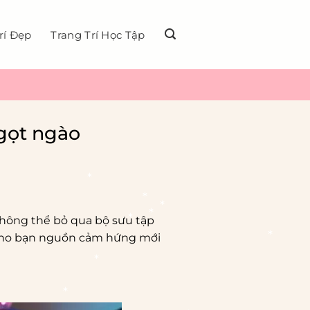
rí Đẹp
Trang Trí Học Tập
gọt ngào
không thể bỏ qua bộ sưu tập
ho bạn nguồn cảm hứng mới
*
*
*
*