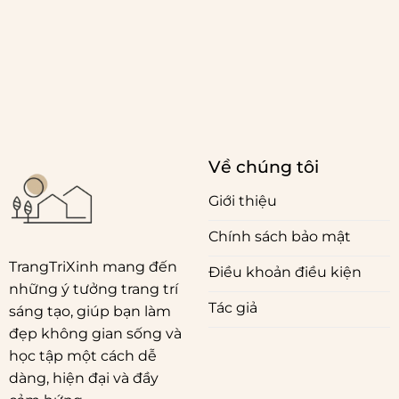
Về chúng tôi
Giới thiệu
Chính sách bảo mật
TrangTriXinh mang đến
Điều khoản điều kiện
những ý tưởng trang trí
Tác giả
sáng tạo, giúp bạn làm
đẹp không gian sống và
học tập một cách dễ
dàng, hiện đại và đầy