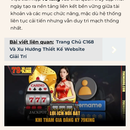
ngày tạo ra nền tảng liên kết bền vững giữa tài
khoản và các mục chức năng, mặc dù hệ thống
liên tục cải tiến nhưng vẫn duy trì mạch thống
nhất.
Bài viết liên quan:
Trang Chủ C168
Và Xu Hướng Thiết Kế Website
Giải Trí