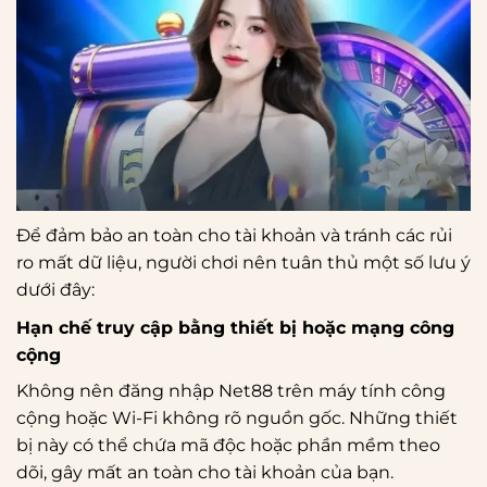
Để đảm bảo an toàn cho tài khoản và tránh các rủi
ro mất dữ liệu, người chơi nên tuân thủ một số lưu ý
dưới đây:
Hạn chế truy cập bằng thiết bị hoặc mạng công
cộng
Không nên đăng nhập Net88 trên máy tính công
cộng hoặc Wi-Fi không rõ nguồn gốc. Những thiết
bị này có thể chứa mã độc hoặc phần mềm theo
dõi, gây mất an toàn cho tài khoản của bạn.