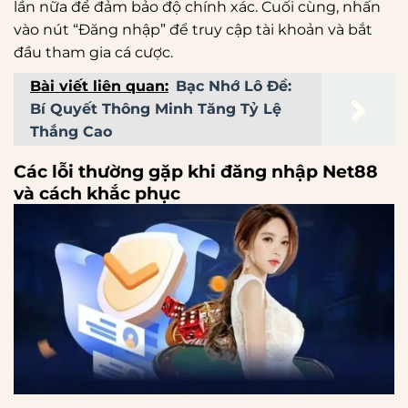
lần nữa để đảm bảo độ chính xác. Cuối cùng, nhấn
vào nút “Đăng nhập” để truy cập tài khoản và bắt
đầu tham gia cá cược.
Bài viết liên quan:
Bạc Nhớ Lô Đề:
Bí Quyết Thông Minh Tăng Tỷ Lệ
Thắng Cao
Các lỗi thường gặp khi đăng nhập Net88
và cách khắc phục