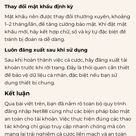
Thay đổi mật khẩu định kỳ
Mật khẩu nên được thay đổi thường xuyên, khoảng
1–2 tháng/lần, để tăng cường bảo mật. Khi đặt mật
khẩu mới, hãy kết hợp chữ, số và ký tự đặc biệt để
tránh bị đoán ra dễ dàng.
Luôn đăng xuất sau khi sử dụng
Sau khi hoàn thành việc cá cược, hãy đăng xuất tài
khoản trước khi rời trang. Đây là thói quen cần thiết
để bảo vệ dữ liệu cá nhân, đặc biệt nếu bạn sử
dụng thiết bị chung.
Kết luận
Qua bài viết trên, bạn đã nắm rõ toàn bộ quy trình
đăng nhập Net88 cũng như các biện pháp bảo mật
an toàn cho tài khoản. Việc thực hiện đúng các thao
tác không chỉ giúp truy cập nhanh chóng mà còn
mang lại trải nghiệm cá cược liền mạch và an toàn