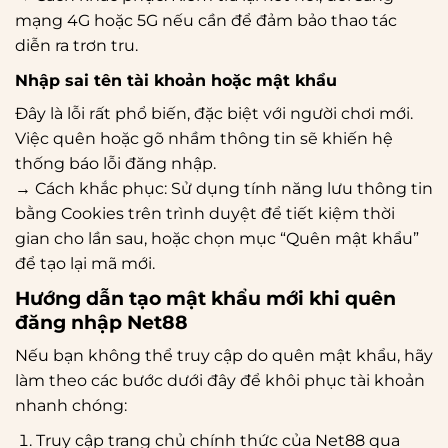
mạng 4G hoặc 5G nếu cần để đảm bảo thao tác
diễn ra trơn tru.
Nhập sai tên tài khoản hoặc mật khẩu
Đây là lỗi rất phổ biến, đặc biệt với người chơi mới.
Việc quên hoặc gõ nhầm thông tin sẽ khiến hệ
thống báo lỗi đăng nhập.
→ Cách khắc phục: Sử dụng tính năng lưu thông tin
bằng Cookies trên trình duyệt để tiết kiệm thời
gian cho lần sau, hoặc chọn mục “Quên mật khẩu”
để tạo lại mã mới.
Hướng dẫn tạo mật khẩu mới khi quên
đăng nhập Net88
Nếu bạn không thể truy cập do quên mật khẩu, hãy
làm theo các bước dưới đây để khôi phục tài khoản
nhanh chóng:
Truy cập trang chủ chính thức của Net88 qua