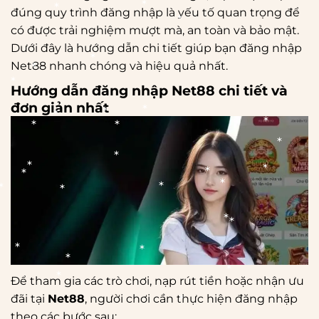
đúng quy trình đăng nhập là yếu tố quan trọng để
*
*
có được trải nghiệm mượt mà, an toàn và bảo mật.
*
Dưới đây là hướng dẫn chi tiết giúp bạn đăng nhập
*
Net88 nhanh chóng và hiệu quả nhất.
*
Hướng dẫn đăng nhập Net88 chi tiết và
đơn giản nhất
*
*
*
*
*
*
*
*
*
*
*
*
*
*
*
*
*
*
*
*
Để tham gia các trò chơi, nạp rút tiền hoặc nhận ưu
*
*
*
đãi tại
Net88
, người chơi cần thực hiện đăng nhập
*
*
theo các bước sau: