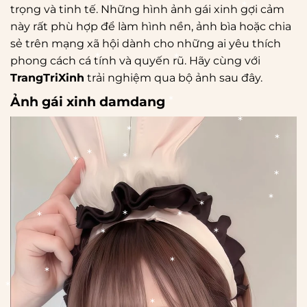
trọng và tinh tế. Những hình ảnh gái xinh gợi cảm
này rất phù hợp để làm hình nền, ảnh bìa hoặc chia
*
*
sẻ trên mạng xã hội dành cho những ai yêu thích
*
phong cách cá tính và quyến rũ. Hãy cùng với
TrangTriXinh
trải nghiệm qua bộ ảnh sau đây.
Ảnh gái xinh damdang
*
*
*
*
*
*
*
*
*
*
*
*
*