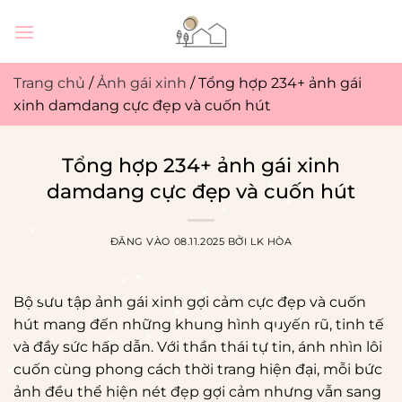
Bỏ
qua
nội
dung
Trang chủ
/
Ảnh gái xinh
/
Tổng hợp 234+ ảnh gái
xinh damdang cực đẹp và cuốn hút
Tổng hợp 234+ ảnh gái xinh
damdang cực đẹp và cuốn hút
ĐĂNG VÀO
08.11.2025
BỞI
LK HÒA
Bộ sưu tập ảnh gái xinh gợi cảm cực đẹp và cuốn
hút mang đến những khung hình quyến rũ, tinh tế
và đầy sức hấp dẫn. Với thần thái tự tin, ánh nhìn lôi
cuốn cùng phong cách thời trang hiện đại, mỗi bức
ảnh đều thể hiện nét đẹp gợi cảm nhưng vẫn sang