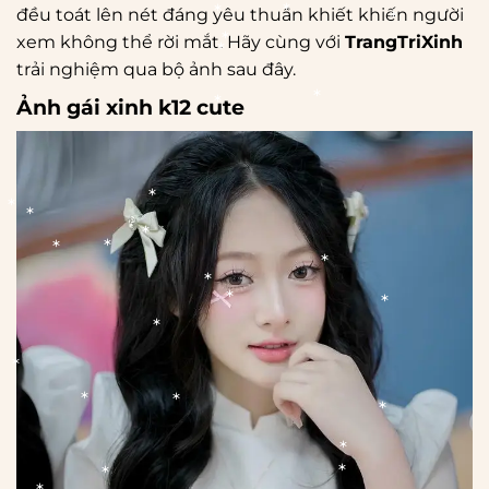
đều toát lên nét đáng yêu thuần khiết khiến người
xem không thể rời mắt. Hãy cùng với
TrangTriXinh
trải nghiệm qua bộ ảnh sau đây.
Ảnh gái xinh k12 cute
*
*
*
*
*
*
*
*
*
*
*
*
*
*
*
*