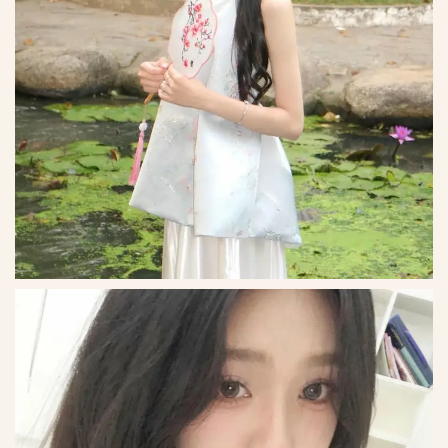
*
*
*
*
*