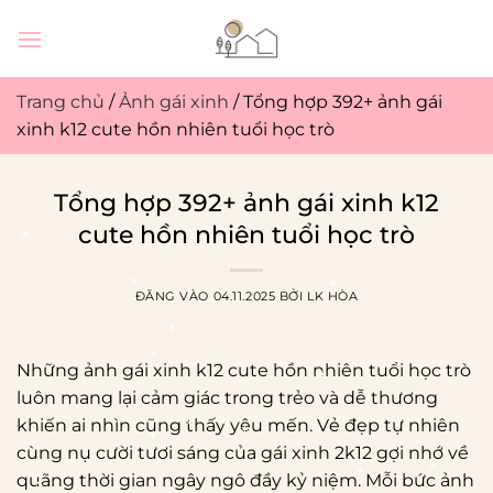
Bỏ
qua
nội
dung
Trang chủ
/
Ảnh gái xinh
/
Tổng hợp 392+ ảnh gái
xinh k12 cute hồn nhiên tuổi học trò
Tổng hợp 392+ ảnh gái xinh k12
cute hồn nhiên tuổi học trò
ĐĂNG VÀO
04.11.2025
BỞI
LK HÒA
Những ảnh gái xinh k12 cute hồn nhiên tuổi học trò
luôn mang lại cảm giác trong trẻo và dễ thương
khiến ai nhìn cũng thấy yêu mến. Vẻ đẹp tự nhiên
cùng nụ cười tươi sáng của gái xinh 2k12 gợi nhớ về
quãng thời gian ngây ngô đầy kỷ niệm. Mỗi bức ảnh