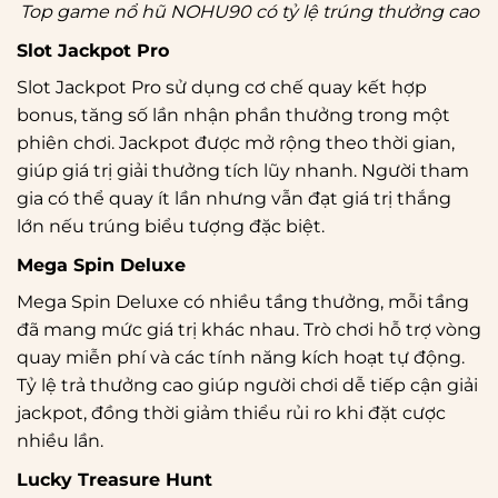
Top game nổ hũ NOHU90 có tỷ lệ trúng thưởng cao
Slot Jackpot Pro
Slot Jackpot Pro sử dụng cơ chế quay kết hợp
bonus, tăng số lần nhận phần thưởng trong một
phiên chơi. Jackpot được mở rộng theo thời gian,
giúp giá trị giải thưởng tích lũy nhanh. Người tham
gia có thể quay ít lần nhưng vẫn đạt giá trị thắng
lớn nếu trúng biểu tượng đặc biệt.
Mega Spin Deluxe
Mega Spin Deluxe có nhiều tầng thưởng, mỗi tầng
đã mang mức giá trị khác nhau. Trò chơi hỗ trợ vòng
quay miễn phí và các tính năng kích hoạt tự động.
Tỷ lệ trả thưởng cao giúp người chơi dễ tiếp cận giải
jackpot, đồng thời giảm thiểu rủi ro khi đặt cược
nhiều lần.
Lucky Treasure Hunt