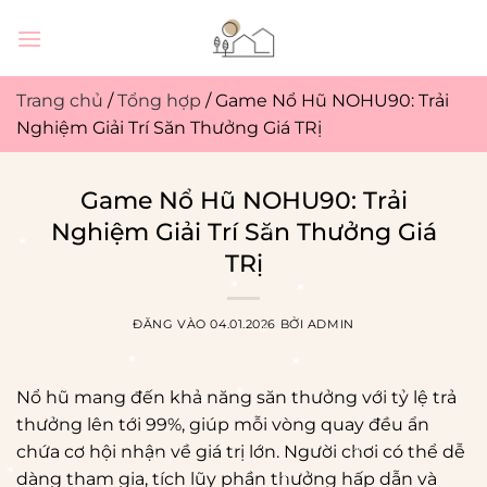
Bỏ
qua
nội
dung
Trang chủ
/
Tổng hợp
/
Game Nổ Hũ NOHU90: Trải
Nghiệm Giải Trí Săn Thưởng Giá TRị
Game Nổ Hũ NOHU90: Trải
Nghiệm Giải Trí Săn Thưởng Giá
TRị
*
*
ĐĂNG VÀO
04.01.2026
BỞI
ADMIN
*
*
Nổ hũ mang đến khả năng săn thưởng với tỷ lệ trả
*
thưởng lên tới 99%, giúp mỗi vòng quay đều ẩn
*
*
chứa cơ hội nhận về giá trị lớn. Người chơi có thể dễ
*
dàng tham gia, tích lũy phần thưởng hấp dẫn và