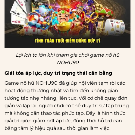
Lợi ích to lớn khi tham gia chơi game nổ hũ
NOHU90
Giải tỏa áp lực, duy trì trạng thái cân bằng
Game nổ hũ NOHU90 đã giúp hội viên tạm rời các
hoạt động thường nhật và tìm đến không gian
tương tác nhẹ nhàng, liên tục. Với cơ chế quay đơn
giản và lặp lại, người chơi có thể duy trì sự tập trung
mà không cần thao tác phức tạp. Đây là hình thức
giải trí giúp giảm bớt áp lực, đồng thời hỗ trợ cân
bằng tâm lý hiệu quả sau thời gian làm việc.