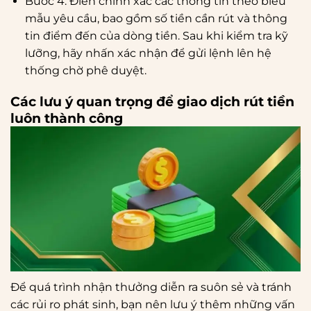
Bước 4: Điền chính xác các thông tin theo biểu
mẫu yêu cầu, bao gồm số tiền cần rút và thông
tin điểm đến của dòng tiền. Sau khi kiểm tra kỹ
lưỡng, hãy nhấn xác nhận để gửi lệnh lên hệ
thống chờ phê duyệt.
Các lưu ý quan trọng để giao dịch rút tiền
luôn thành công
Để quá trình nhận thưởng diễn ra suôn sẻ và tránh
các rủi ro phát sinh, bạn nên lưu ý thêm những vấn