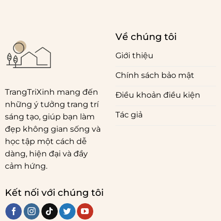
Về chúng tôi
Giới thiệu
Chính sách bảo mật
TrangTriXinh mang đến
Điều khoản điều kiện
những ý tưởng trang trí
Tác giả
sáng tạo, giúp bạn làm
đẹp không gian sống và
học tập một cách dễ
dàng, hiện đại và đầy
cảm hứng.
Kết nối với chúng tôi