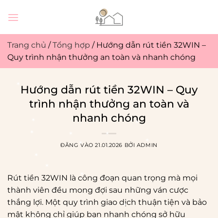
Bỏ
qua
nội
dung
Trang chủ
/
Tổng hợp
/
Hướng dẫn rút tiền 32WIN –
Quy trình nhận thưởng an toàn và nhanh chóng
Hướng dẫn rút tiền 32WIN – Quy
*
trình nhận thưởng an toàn và
nhanh chóng
*
*
*
ĐĂNG VÀO
21.01.2026
BỞI
ADMIN
*
*
*
*
*
Rút tiền 32WIN là công đoạn quan trọng mà mọi
*
*
thành viên đều mong đợi sau những ván cược
*
thắng lợi. Một quy trình giao dịch thuận tiện và bảo
mật không chỉ giúp bạn nhanh chóng sở hữu