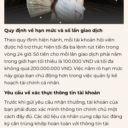
*
*
*
*
*
Quy định về hạn mức và số lần giao dịch
*
*
Theo quy định hiện hành, mỗi tài khoản hội viên
được hỗ trợ thực hiện tối đa ba lệnh rút tiền trong
vòng 24 giờ. Số tiền cho mỗi lần giao dịch phải nằm
*
trong giới hạn tối thiểu là 100.000 VND và tối đa
*
không quá 200.000.000 VND. Việc nắm rõ hạn mức
*
này giúp bạn chủ động hơn trong việc quản lý kế
hoạch tài chính cá nhân.
Yêu cầu về xác thực thông tin tài khoản
Trước khi gửi yêu cầu nhận thưởng, tài khoản của
bạn phải được xác minh thông tin chính chủ một
cách đầy đủ. Các dữ liệu cá nhân cung cấp lúc đăng
ký cần trùng khớp hoàn toàn với thông tin tài