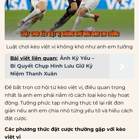
Luật chơi kèo việt vị không khó như anh em tưởng
Bài viết liên quan:
Ảnh Kỷ Yếu –
Bí Quyết Chụp Hình Lưu Giữ Kỷ
Niệm Thanh Xuân
Để bắt trọn cơ hội từ kèo việt vị, điều quan trọng
nhất là anh em phải nắm rõ cách loại kèo này hoạt
động. Tưởng phức tạp nhưng thực tế lại rất đơn
giản nếu anh em chia nhỏ từng yếu tố và hiểu cách
đặt cược.
Các phương thức đặt cược thường gặp với kèo
việt vị