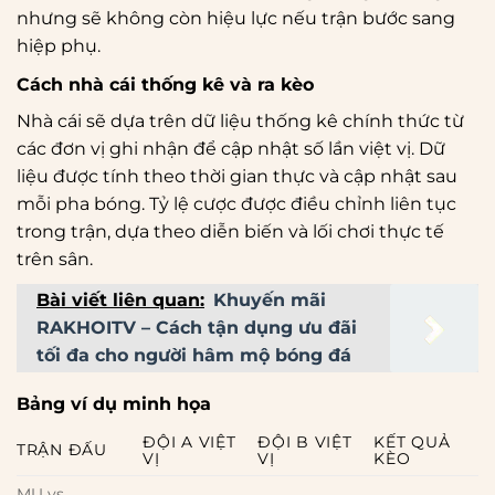
nhưng sẽ không còn hiệu lực nếu trận bước sang
hiệp phụ.
Cách nhà cái thống kê và ra kèo
Nhà cái sẽ dựa trên dữ liệu thống kê chính thức từ
các đơn vị ghi nhận để cập nhật số lần việt vị. Dữ
liệu được tính theo thời gian thực và cập nhật sau
mỗi pha bóng. Tỷ lệ cược được điều chỉnh liên tục
trong trận, dựa theo diễn biến và lối chơi thực tế
trên sân.
Bài viết liên quan:
Khuyến mãi
RAKHOITV – Cách tận dụng ưu đãi
tối đa cho người hâm mộ bóng đá
Bảng ví dụ minh họa
ĐỘI A VIỆT
ĐỘI B VIỆT
KẾT QUẢ
TRẬN ĐẤU
VỊ
VỊ
KÈO
MU vs