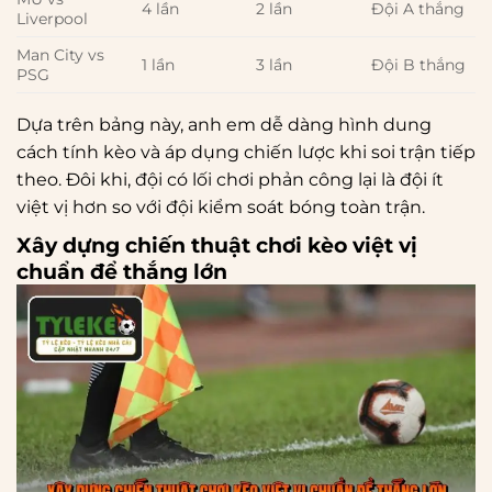
4 lần
2 lần
Đội A thắng
Liverpool
Man City vs
1 lần
3 lần
Đội B thắng
PSG
Dựa trên bảng này, anh em dễ dàng hình dung
cách tính kèo và áp dụng chiến lược khi soi trận tiếp
theo. Đôi khi, đội có lối chơi phản công lại là đội ít
việt vị hơn so với đội kiểm soát bóng toàn trận.
Xây dựng chiến thuật chơi kèo việt vị
chuẩn để thắng lớn