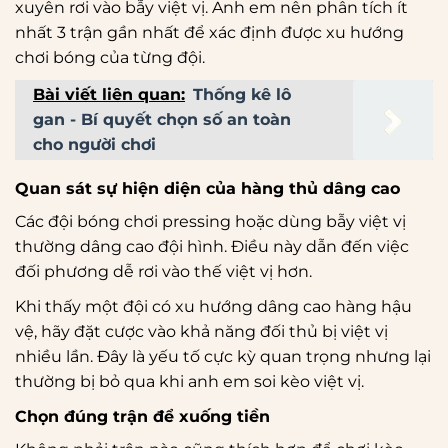
xuyên rơi vào bẫy việt vị. Anh em nên phân tích ít
nhất 3 trận gần nhất để xác định được xu hướng
chơi bóng của từng đội.
Bài viết liên quan:
Thống kê lô
gan - Bí quyết chọn số an toàn
cho người chơi
Quan sát sự hiện diện của hàng thủ dâng cao
Các đội bóng chơi pressing hoặc dùng bẫy việt vị
thường dâng cao đội hình. Điều này dẫn đến việc
đối phương dễ rơi vào thế việt vị hơn.
Khi thấy một đội có xu hướng dâng cao hàng hậu
vệ, hãy đặt cược vào khả năng đối thủ bị việt vị
nhiều lần. Đây là yếu tố cực kỳ quan trọng nhưng lại
thường bị bỏ qua khi anh em soi kèo việt vị.
Chọn đúng trận để xuống tiền