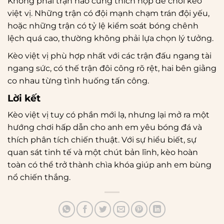
Không phải trận nào cũng thích hợp để chơi kèo
việt vị. Những trận có đội mạnh chạm trán đội yếu,
hoặc những trận có tỷ lệ kiểm soát bóng chênh
lệch quá cao, thường không phải lựa chọn lý tưởng.
Kèo việt vị phù hợp nhất với các trận đấu ngang tài
ngang sức, có thế trận đôi công rõ rệt, hai bên giằng
co nhau từng tình huống tấn công.
Lời kết
Kèo việt vị tuy có phần mới lạ, nhưng lại mở ra một
hướng chơi hấp dẫn cho anh em yêu bóng đá và
thích phân tích chiến thuật. Với sự hiểu biết, sự
quan sát tinh tế và một chút bản lĩnh, kèo hoàn
toàn có thể trở thành chìa khóa giúp anh em bùng
nổ chiến thắng.