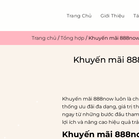
Bỏ
qua
Trang Chủ
Giới Thiệu
Tá
nội
dung
Trang chủ
/
Tổng hợp
/
Khuyến mãi 888now 
Khuyến mãi 888
Khuyến mãi 888now luôn là chủ
thống ưu đãi đa dạng, giá trị t
ngay từ những bước đầu tham g
lợi ích và nâng cao hiệu quả tr
*
Khuyến mãi 888no