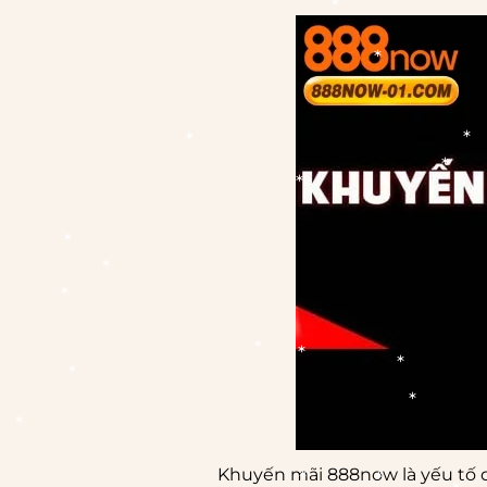
*
*
*
*
*
*
*
*
*
*
*
*
*
*
Khuyến mãi 888now là yếu tố q
*