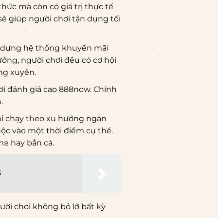
hức mà còn có giá trị thực tế
*
ẽ giúp người chơi tận dụng tối
*
*
*
*
y dựng hệ thống khuyến mãi
*
ưởng, người chơi đều có cơ hội
*
ng xuyên.
*
*
*
ơi đánh giá cao 888now. Chính
*
*
.
hỉ chạy theo xu hướng ngắn
*
uộc vào một thời điểm cụ thể.
*
me hay bắn cá.
*
*
6
ười chơi không bỏ lỡ bất kỳ