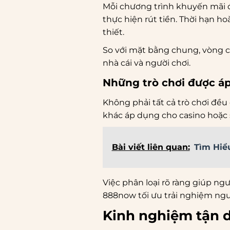
Mỗi chương trình khuyến mãi đ
thực hiện rút tiền. Thời hạn h
thiết.
So với mặt bằng chung, vòng cư
nhà cái và người chơi.
Những trò chơi được á
Không phải tất cả trò chơi đều
khác áp dụng cho casino hoặc s
Bài viết liên quan:
Tìm Hiể
Việc phân loại rõ ràng giúp ng
888now tối ưu trải nghiệm ngư
Kinh nghiệm tận 