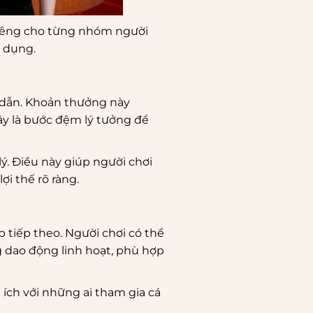
riêng cho từng nhóm người
n dụng.
 dẫn. Khoản thưởng này
ây là bước đệm lý tưởng để
. Điều này giúp người chơi
ợi thế rõ ràng.
tiếp theo. Người chơi có thể
g dao động linh hoạt, phù hợp
 ích với những ai tham gia cá