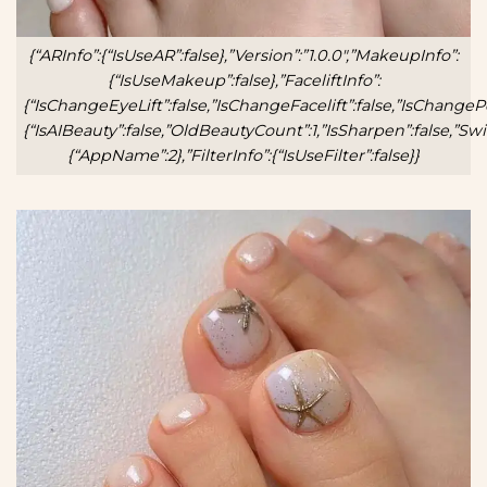
{“ARInfo”:{“IsUseAR”:false},”Version”:”1.0.0″,”MakeupInfo”:
{“IsUseMakeup”:false},”FaceliftInfo”:
{“IsChangeEyeLift”:false,”IsChangeFacelift”:false,”IsChange
{“IsAIBeauty”:false,”OldBeautyCount”:1,”IsSharpen”:false,”Sw
{“AppName”:2},”FilterInfo”:{“IsUseFilter”:false}}