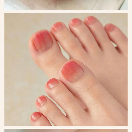
*
*
*
*
*
*