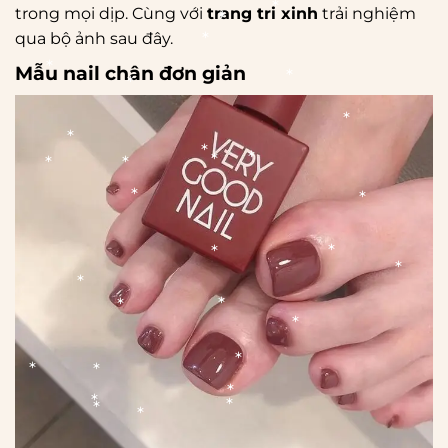
trong mọi dịp. Cùng với
trang tri xinh
trải nghiệm
qua bộ ảnh sau đây.
*
*
Mẫu nail chân đơn giản
*
*
*
*
*
*
*
*
*
*
*
*
*
*
*
*