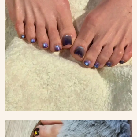
*
*
*
*