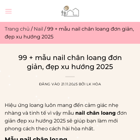
Bỏ
qua
nội
dung
Trang chủ
/
Nail
/
99 + mẫu nail chân loang đơn giản,
đẹp xu hướng 2025
99 + mẫu nail chân loang đơn
giản, đẹp xu hướng 2025
ĐĂNG VÀO
21.11.2025
BỞI
LK HÒA
Hiệu ứng loang luôn mang đến cảm giác nhẹ
nhàng và tinh tế vì vậy mẫu
nail chân loang
đơn
giản đẹp xu hướng 2025 sẽ giúp bạn làm mới
phong cách theo cách hài hòa nhất.
*
Mẫu nail chân loang