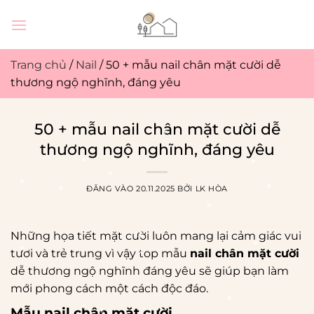
Bỏ
qua
nội
dung
Trang chủ
/
Nail
/
50 + mẫu nail chân mặt cười dễ
thương ngộ nghĩnh, đáng yêu
50 + mẫu nail chân mặt cười dễ
thương ngộ nghĩnh, đáng yêu
ĐĂNG VÀO
20.11.2025
BỞI
LK HÒA
Những họa tiết mặt cười luôn mang lại cảm giác vui
tươi và trẻ trung vì vậy top mẫu
nail chân mặt cười
dễ thương ngộ nghĩnh đáng yêu sẽ giúp bạn làm
mới phong cách một cách độc đáo.
Mẫu nail chân mặt cười