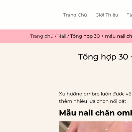
Bỏ
qua
Trang Chủ
Giới Thiệu
Tá
nội
dung
Trang chủ
/
Nail
/
Tổng hợp 30 + mẫu nail c
Tổng hợp 30 
*
Xu hướng ombre luôn được yê
thêm nhiều lựa chọn nổi bật.
*
Mẫu nail chân om