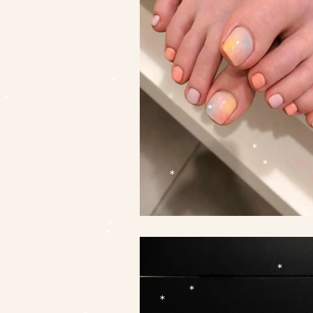
*
*
*
*
*
*
*
*
*
*
*
*
*