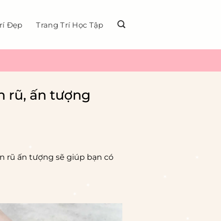
rí Đẹp
Trang Trí Học Tập
 rũ, ấn tượng
 rũ ấn tượng sẽ giúp bạn có
*
*