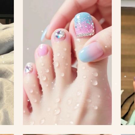
*
*
*
*
*
*
*
*
*
*