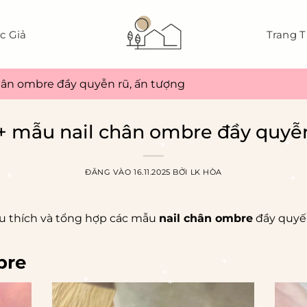
c Giả
Trang T
hân ombre đầy quyễn rũ, ấn tượng
+ mẫu nail chân ombre đầy quyễn
ĐĂNG VÀO
16.11.2025
BỞI
LK HÒA
*
*
u thích và tổng hợp các mẫu
nail chân ombre
đầy quyến
*
bre