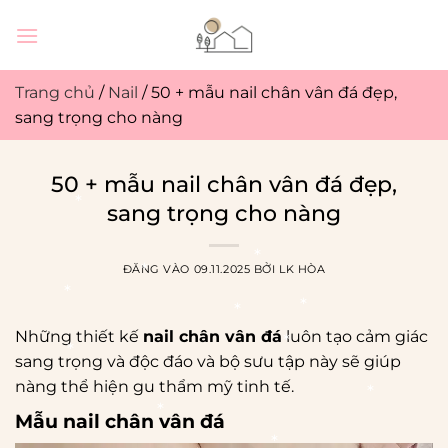
Bỏ
qua
nội
dung
Trang chủ
/
Nail
/
50 + mẫu nail chân vân đá đẹp,
sang trọng cho nàng
50 + mẫu nail chân vân đá đẹp,
sang trọng cho nàng
ĐĂNG VÀO
09.11.2025
BỞI
LK HÒA
Những thiết kế
nail chân vân đá
luôn tạo cảm giác
sang trọng và độc đáo và bộ sưu tập này sẽ giúp
nàng thể hiện gu thẩm mỹ tinh tế.
Mẫu nail chân vân đá