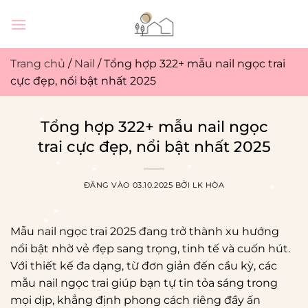
Bỏ
qua
nội
dung
Trang chủ
/
Nail
/
Tổng hợp 322+ mẫu nail ngọc trai
cực đẹp, nổi bật nhất 2025
Tổng hợp 322+ mẫu nail ngọc
trai cực đẹp, nổi bật nhất 2025
ĐĂNG VÀO
03.10.2025
BỞI
LK HÒA
Mẫu nail ngọc trai 2025 đang trở thành xu hướng
nổi bật nhờ vẻ đẹp sang trọng, tinh tế và cuốn hút.
Với thiết kế đa dạng, từ đơn giản đến cầu kỳ, các
mẫu nail ngọc trai giúp bạn tự tin tỏa sáng trong
mọi dịp, khẳng định phong cách riêng đầy ấn