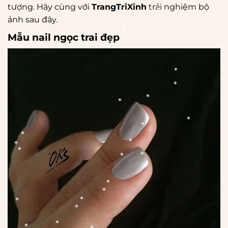
*
tượng. Hãy cùng với
TrangTriXinh
trải nghiệm bộ
*
ảnh sau đây.
Mẫu nail ngọc trai đẹp
*
*
*
*
*
*
*
*
*
*
*
*
*
*
*
*
*