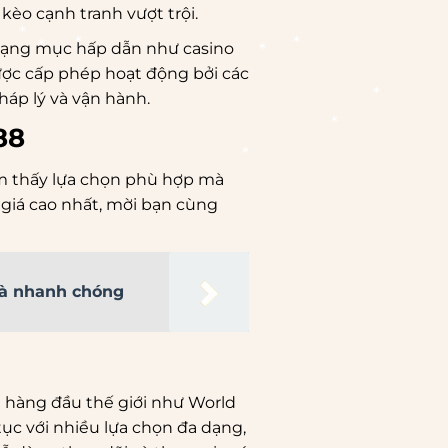
ệ kèo cạnh tranh vượt trội.
*
*
ều hạng mục hấp dẫn như casino
ược cấp phép hoạt động bởi các
háp lý và vận hành.
*
*
*
88
*
*
ìm thấy lựa chọn phù hợp mà
giá cao nhất, mời bạn cùng
*
*
và nhanh chóng
 hàng đầu thế giới như World
tục với nhiều lựa chọn đa dạng,