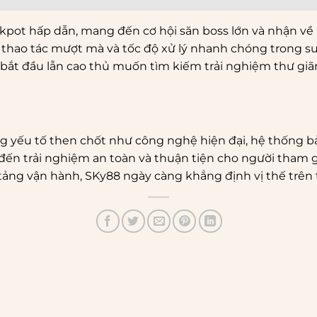
ckpot hấp dẫn, mang đến cơ hội săn boss lớn và nhận về 
thao tác mượt mà và tốc độ xử lý nhanh chóng trong su
bắt đầu lẫn cao thủ muốn tìm kiếm trải nghiệm thư giãn
g yếu tố then chốt như công nghệ hiện đại, hệ thống bả
ến trải nghiệm an toàn và thuận tiện cho người tham gi
ảng vận hành, SKy88 ngày càng khẳng định vị thế trên th