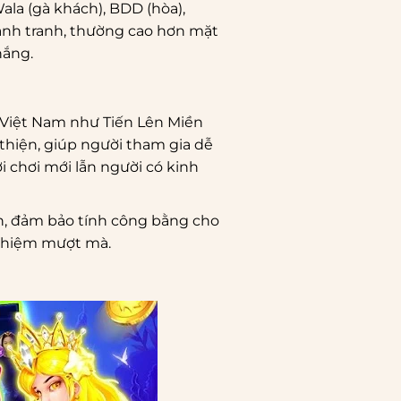
la (gà khách), BDD (hòa),
cạnh tranh, thường cao hơn mặt
hắng.
 Việt Nam như Tiến Lên Miền
 thiện, giúp người tham gia dễ
i chơi mới lẫn người có kinh
ch, đảm bảo tính công bằng cho
nghiệm mượt mà.