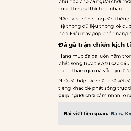
phù hợp cho cả người chơi mới 
cược theo sở thích cá nhân.
Nền tảng còn cung cấp thông tin
Hệ thống dữ liệu thống kê đượ
hơn. Điều này góp phần nâng c
Đá gà trận chiến kịch t
Hạng mục đá gà luôn nằm tron
phát sóng trực tiếp từ các đấu
dàng tham gia mà vẫn giữ được
Nhà cái hợp tác chặt chẽ với 
tiếng khác để phát sóng trực 
giúp người chơi cảm nhận rõ rà
Bài viết liên quan:
Đăng Ký