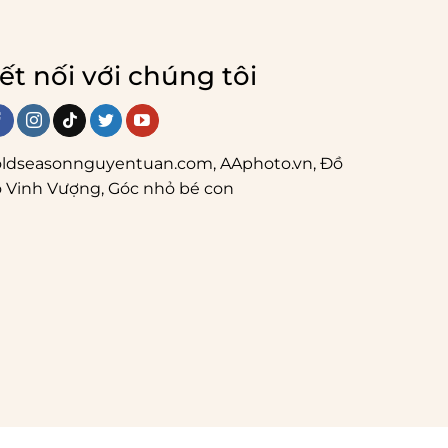
ết nối với chúng tôi
ldseasonnguyentuan.com
,
AAphoto.vn
,
Đồ
 Vinh Vượng
,
Góc nhỏ bé con