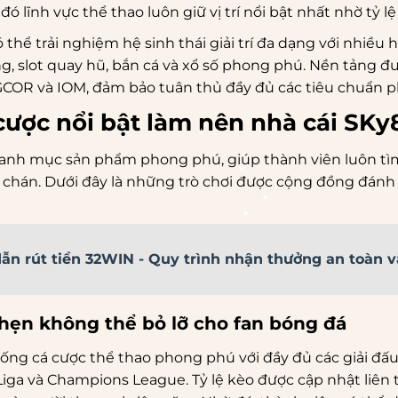
ó lĩnh vực thể thao luôn giữ vị trí nổi bật nhất nhờ tỷ l
*
có thể trải nghiệm hệ sinh thái giải trí đa dạng với nhi
ng, slot quay hũ, bắn cá và xổ số phong phú. Nền tảng đ
GCOR và IOM, đảm bảo tuân thủ đầy đủ các tiêu chuẩn p
*
*
ược nổi bật làm nên nhà cái SKy
*
 danh mục sản phẩm phong phú, giúp thành viên luôn t
hán. Dưới đây là những trò chơi được cộng đồng đánh 
*
*
*
*
ẫn rút tiền 32WIN - Quy trình nhận thưởng an toàn 
*
*
hẹn không thể bỏ lỡ cho fan bóng đá
ng cá cược thể thao phong phú với đầy đủ các giải đấu
Liga và Champions League. Tỷ lệ kèo được cập nhật liên 