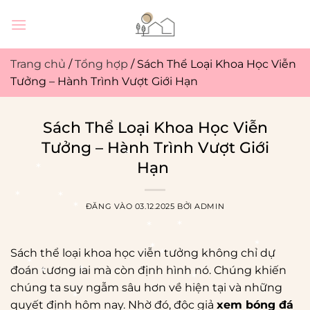
Bỏ
qua
nội
dung
Trang chủ
/
Tổng hợp
/
Sách Thể Loại Khoa Học Viễn
Tưởng – Hành Trình Vượt Giới Hạn
Sách Thể Loại Khoa Học Viễn
Tưởng – Hành Trình Vượt Giới
*
Hạn
*
*
ĐĂNG VÀO
03.12.2025
BỞI
ADMIN
*
*
*
*
Sách thể loại khoa học viễn tưởng không chỉ dự
*
*
*
đoán tương lai mà còn định hình nó. Chúng khiến
*
*
chúng ta suy ngẫm sâu hơn về hiện tại và những
*
*
*
quyết định hôm nay. Nhờ đó, độc giả
xem bóng đá