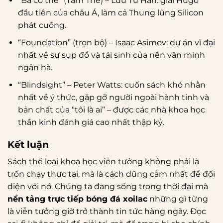
“Ba cơ thể” (Tam Thể) – Lưu Từ Hân: giải Hugo
đầu tiên của châu Á, làm cả Thung lũng Silicon
phát cuồng.
“Foundation” (trọn bộ) – Isaac Asimov: dự án vĩ đại
nhất về sự sụp đổ và tái sinh của nền văn minh
ngân hà.
“Blindsight” – Peter Watts: cuốn sách khó nhằn
nhất về ý thức, gặp gỡ người ngoài hành tinh và
bản chất của “tôi là ai” – được các nhà khoa học
thần kinh đánh giá cao nhất thập kỷ.
Kết luận
Sách thể loại khoa học viễn tưởng không phải là
trốn chạy thực tại, mà là cách dũng cảm nhất để đối
diện với nó. Chúng ta đang sống trong thời đại mà
nền tảng trực tiếp bóng đá xoilac
những gì từng
là viễn tưởng giờ trở thành tin tức hàng ngày. Đọc