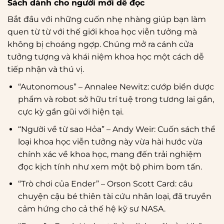
Sách dành cho người mới dễ đọc
Bắt đầu với những cuốn nhẹ nhàng giúp bạn làm
quen từ từ với thế giới khoa học viễn tưởng mà
không bị choáng ngợp. Chúng mở ra cánh cửa
tưởng tượng và khái niệm khoa học một cách dễ
tiếp nhận và thú vị.
“Autonomous” – Annalee Newitz: cướp biển dược
phẩm và robot sở hữu trí tuệ trong tương lai gần,
cực kỳ gần gũi với hiện tại.
“Người về từ sao Hỏa” – Andy Weir: Cuốn sách thể
loại khoa học viễn tưởng này vừa hài hước vừa
chính xác về khoa học, mang đến trải nghiệm
đọc kịch tính như xem một bộ phim bom tấn.
“Trò chơi của Ender” – Orson Scott Card: câu
chuyện cậu bé thiên tài cứu nhân loại, đã truyền
cảm hứng cho cả thế hệ kỹ sư NASA.