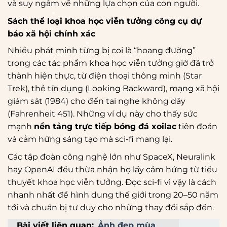
*
và suy ngẫm về những lựa chọn của con người.
Sách thể loại khoa học viễn tưởng công cụ dự
báo xã hội chính xác
*
Nhiều phát minh từng bị coi là “hoang đường”
*
trong các tác phẩm khoa học viễn tưởng giờ đã trở
thành hiện thực, từ điện thoại thông minh (Star
Trek), thẻ tín dụng (Looking Backward), mạng xã hội
giám sát (1984) cho đến tai nghe không dây
(Fahrenheit 451). Những ví dụ này cho thấy sức
mạnh
nền tảng trực tiếp bóng đá xoilac
tiên đoán
*
và cảm hứng sáng tạo mà sci-fi mang lại.
Các tập đoàn công nghệ lớn như SpaceX, Neuralink
hay OpenAI đều thừa nhận họ lấy cảm hứng từ tiểu
thuyết khoa học viễn tưởng. Đọc sci-fi vì vậy là cách
nhanh nhất để hình dung thế giới trong 20–50 năm
tới và chuẩn bị tư duy cho những thay đổi sắp đến.
Bài viết liên quan:
Ảnh đẹp mùa