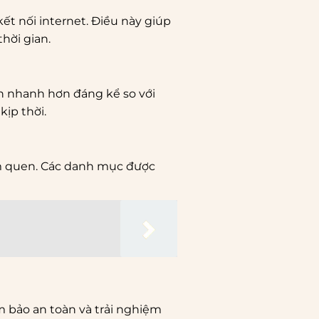
ết nối internet. Điều này giúp
hời gian.
ịch nhanh hơn đáng kể so với
kịp thời.
àm quen. Các danh mục được
m bảo an toàn và trải nghiệm