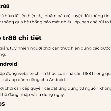
tr88
 hóa dữ liệu hiện đại nhằm bảo vệ tuyệt đối thông tin 
lý thông qua hệ thống bảo mật nhiều lớp, hạn chế rủi ro
tr88 chi tiết
 giản, tuy nhiên người chơi cần thực hiện đúng các bướ
ng.
Android
ập đúng website chính thức của nhà cái TR88 thông qua 
út tải app dành riêng cho Android.
gười chơi cần cấp quyền cài đặt ứng dụng từ nguồn không
có thể đăng nhập và sử dụng ngay.
OS