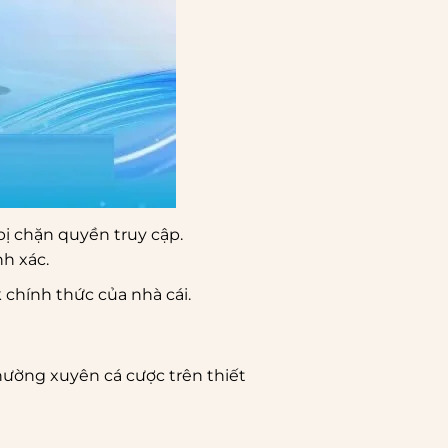
bị chặn quyền truy cập.
h xác.
k chính thức của nhà cái.
 thường xuyên cá cược trên thiết