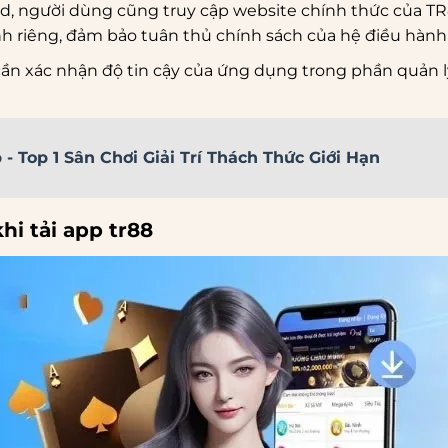
Pad, người dùng cũng truy cập website chính thức của T
nh riêng, đảm bảo tuân thủ chính sách của hệ điều hành 
 cần xác nhận độ tin cậy của ứng dụng trong phần quản lý
- Top 1 Sân Chơi Giải Trí Thách Thức Giới Hạn
hi tải app tr88