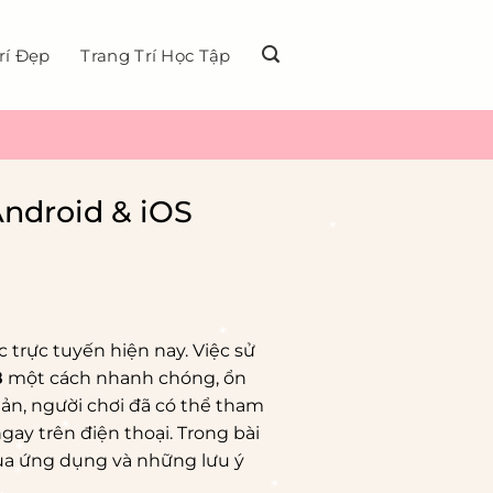
rí Đẹp
Trang Trí Học Tập
Android & iOS
*
 trực tuyến hiện nay. Việc sử
8
một cách nhanh chóng, ổn
*
iản, người chơi đã có thể tham
ay trên điện thoại. Trong bài
 của ứng dụng và những lưu ý