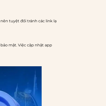
ên tuyệt đối tránh các link lạ
 bảo mật. Việc cập nhật app