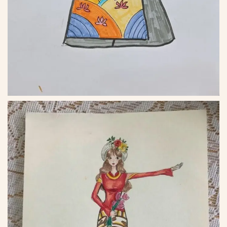
*
*
*
*