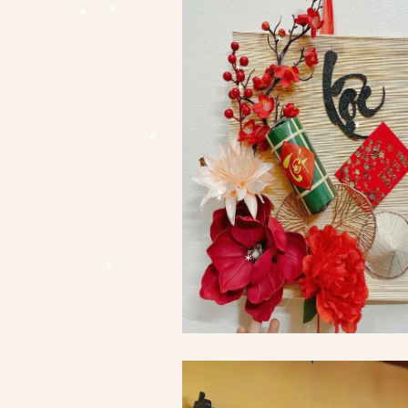
*
*
*
*
*
*
*
*
*
*
*
*
*