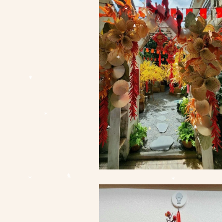
*
*
*
*
*
*
*
*
*
*
*
*
*