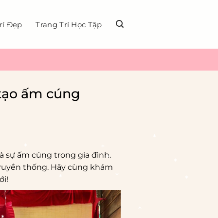
rí Đẹp
Trang Trí Học Tập
 tạo ấm cúng
à sự ấm cúng trong gia đình.
truyền thống. Hãy cùng khám
i!
*
*