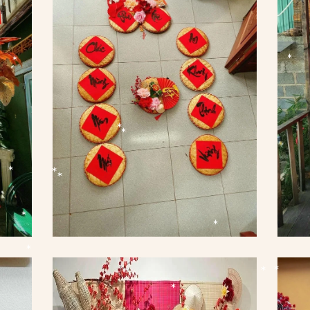
*
*
*
*
*
*
*
*
*
*
*
*