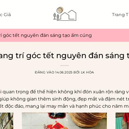
c Giả
Trang T
rí góc tết nguyên đán sáng tạo ấm cúng
ang trí góc tết nguyên đán sáng
ĐĂNG VÀO
14.06.2025
BỞI
LK HÒA
i quan trọng để thể hiện không khí đón xuân rộn ràng v
 giúp không gian thêm sinh động, đẹp mắt và đậm nét 
 Tết độc đáo, mang lại may mắn và hạnh phúc cho năm mớ
*