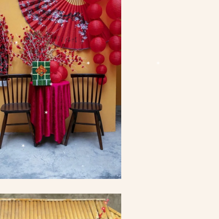
*
*
*
*
*
*
*
*
*