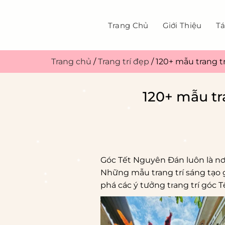
Bỏ
qua
Trang Chủ
Giới Thiệu
Tá
nội
dung
Trang chủ
/
Trang trí đẹp
/
120+ mẫu trang t
120+ mẫu tr
*
Góc Tết Nguyên Đán luôn là nơ
*
*
Những mẫu trang trí sáng tạo
phá các ý tưởng trang trí góc
*
*
*