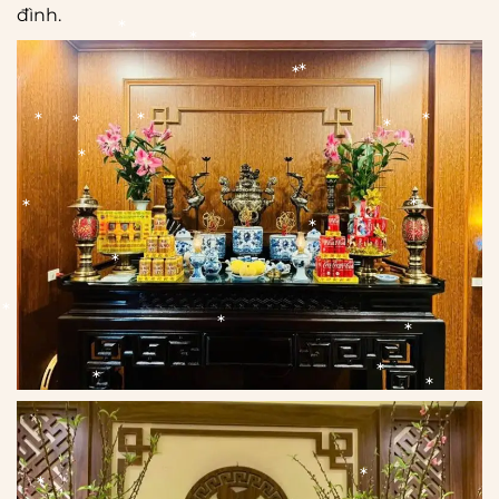
đình.
*
*
*
*
*
*
*
*
*
*
*
*
*
*
*
*
*
*
*