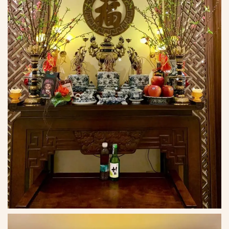
*
*
*
*
*
*
*
*
*
*
*
*
*
*
*
*
*
*
*
*
*
*