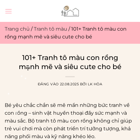
Bỏ
qua
nội
dung
Trang chủ
/
Tranh tô màu
/
101+ Tranh tô màu con
rồng mạnh mẽ và siêu cute cho bé
101+ Tranh tô màu con rồng
mạnh mẽ và siêu cute cho bé
ĐĂNG VÀO
22.08.2025
BỞI
LK HÒA
Bé yêu chắc chắn sẽ mê mẩn những bức tranh về
con rồng – sinh vật huyền thoại đầy sức mạnh và
*
màu sắc. Bộ tranh tô màu con rồng không chỉ giúp
trẻ vui chơi mà còn phát triển trí tưởng tượng, khả
*
năng phối màu và kỹ năng khéo léo.
*