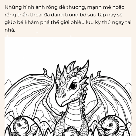
*
Những hình ảnh rồng dễ thương, mạnh mẽ hoặc
*
rồng thần thoại đa dạng trong bộ sưu tập này sẽ
*
giúp bé khám phá thế giới phiêu lưu kỳ thú ngay tại
*
*
nhà.
*
*
*
*
*
*
*
*
*
*
*
*
*
*
*
*
*
*