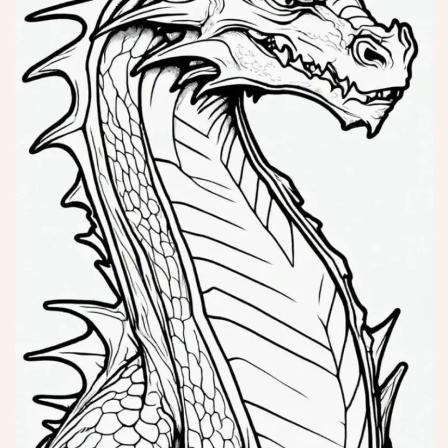
*
*
*
*