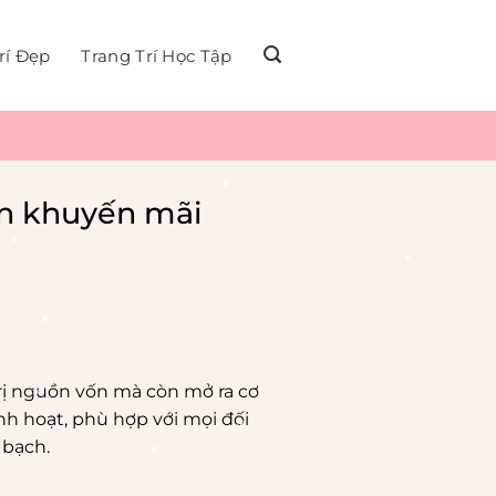
rí Đẹp
Trang Trí Học Tập
ận khuyến mãi
*
*
trị nguồn vốn mà còn mở ra cơ
*
*
inh hoạt, phù hợp với mọi đối
*
 bạch.
*