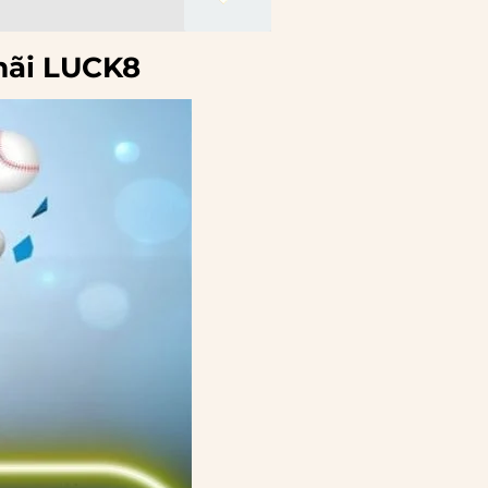
mãi LUCK8