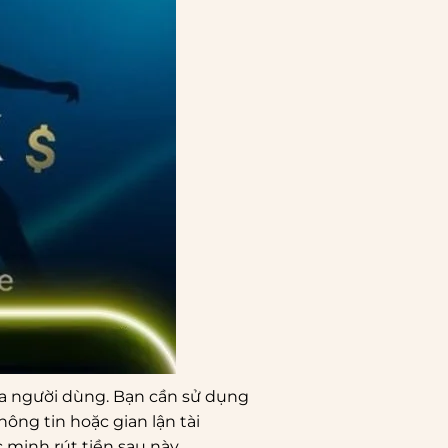
của người dùng. Bạn cần sử dụng
hông tin hoặc gian lận tài
 minh rút tiền sau này.