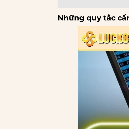
Những quy tắc cầ