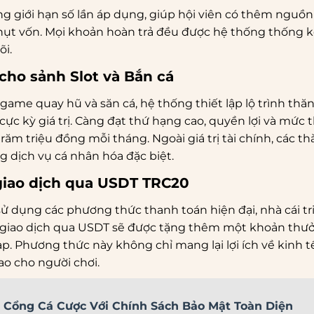
g giới hạn số lần áp dụng, giúp hội viên có thêm nguồn
hụt vốn. Mọi khoản hoàn trả đều được hệ thống thống kê
i.
cho sảnh Slot và Bắn cá
game quay hũ và săn cá, hệ thống thiết lập lộ trình thă
c kỳ giá trị. Càng đạt thứ hạng cao, quyền lợi và mức t
răm triệu đồng mỗi tháng. Ngoài giá trị tài chính, các 
g dịch vụ cá nhân hóa đặc biệt.
iao dịch qua USDT TRC20
 dụng các phương thức thanh toán hiện đại, nhà cái tri
ơn giao dịch qua USDT sẽ được tặng thêm một khoản th
p. Phương thức này không chỉ mang lại lợi ích về kinh 
ao cho người chơi.
 Cổng Cá Cược Với Chính Sách Bảo Mật Toàn Diện