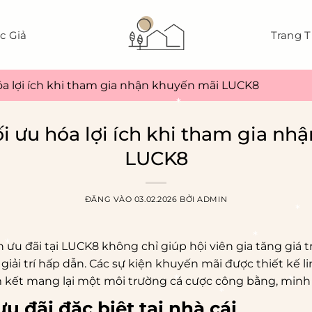
c Giả
Trang T
a lợi ích khi tham gia nhận khuyến mãi LUCK8
i ưu hóa lợi ích khi tham gia nh
*
LUCK8
ĐĂNG VÀO
03.02.2026
BỞI
ADMIN
 ưu đãi tại LUCK8 không chỉ giúp hội viên gia tăng giá 
 giải trí hấp dẫn. Các sự kiện khuyến mãi được thiết kế l
 kết mang lại một môi trường cá cược công bằng, minh
*
*
u đãi đặc biệt tại nhà cái