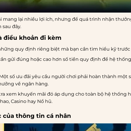
 mang lại nhiều lợi ích, nhưng để quá trình nhận thưởng 
 sau đây.
và điều khoản đi kèm
hững quy định riêng biệt mà bạn cần tìm hiểu kỹ trước 
 cần gửi đúng hoặc cao hơn số tiền quy định để hệ thốn
Một số ưu đãi yêu cầu người chơi phải hoàn thành một 
 thưởng về ngân hàng.
tra xem khuyến mãi đó áp dụng cho toàn bộ hệ thống h
hao, Casino hay Nổ hũ.
 của thông tin cá nhân