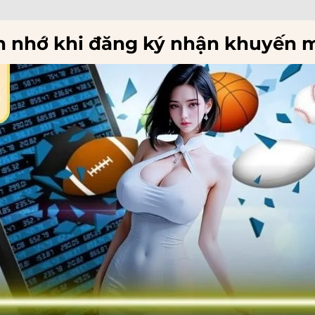
n nhớ khi đăng ký nhận khuyến 