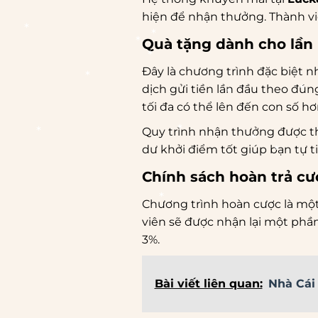
*
hiện để nhận thưởng. Thành viê
*
*
Quà tặng dành cho lần 
Đây là chương trình đặc biệt 
*
dịch gửi tiền lần đầu theo đú
*
tối đa có thể lên đến con số hơ
*
*
*
Quy trình nhận thưởng được th
*
dư khởi điểm tốt giúp bạn tự t
*
Chính sách hoàn trả cư
*
Chương trình hoàn cược là một 
*
*
viên sẽ được nhận lại một phần 
*
3%.
Bài viết liên quan:
Nhà Cái
*