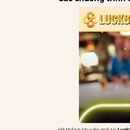
*
*
*
*
*
*
*
*
*
*
*
*
*
*
*
*
*
*
*
*
*
*
Hệ thống khuyến mãi tại
Luck