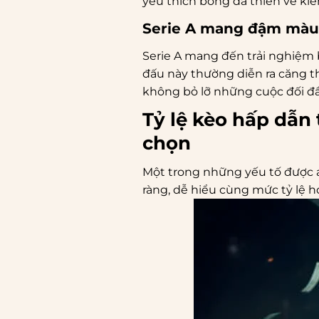
yêu thích bóng đá thiên về kiể
Serie A mang đậm màu 
Serie A mang đến trải nghiệm b
đấu này thường diễn ra căng t
không bỏ lỡ những cuộc đối đầ
Tỷ lệ kèo hấp dẫn 
chọn
Một trong những yếu tố được a
ràng, dễ hiểu cùng mức tỷ lệ h