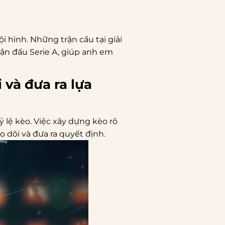
i hình. Những trận cầu tại giải
ận đấu Serie A, giúp anh em
 và đưa ra lựa
lệ kèo. Việc xây dựng kèo rõ
o dõi và đưa ra quyết định.