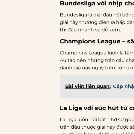
Bundesliga với nhịp chơ
Bundesliga là giải đấu nổi tiến
giải này thường diễn ra hấp d
thi đấu nhanh và dễ xem.
Champions League – sân
Champions League luôn là tâm
Âu tạo nên những trận cầu chấ
danh giá này ngay trên cùng m
Bài viết liên quan:
Cập nhậ
La Liga với sức hút từ 
La Liga luôn nổi bật nhờ sự gó
trận đấu thuộc giải này được s