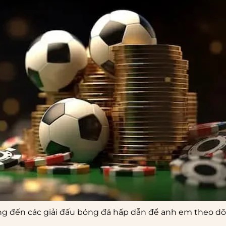
 đến các giải đấu bóng đá hấp dẫn để anh em theo dõ