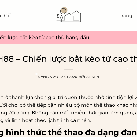
c Giả
Trang T
ến lược bắt kèo từ cao thủ hàng đầu
88 – Chiến lược bắt kèo từ cao 
ĐĂNG VÀO
23.01.2026
BỞI
ADMIN
rở thành lựa chọn giải trí quen thuộc nhờ tính tiện lợi 
*
*
gười chơi có thể tiếp cận nhiều bộ môn thể thao khác n
ệm người dùng. Không cần mất nhiều thời gian làm quen,
*
 và linh hoạt theo lịch trình cá nhân.
 hình thức thể thao đa dạng đan
*