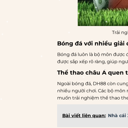
*
*
*
*
Trải n
*
*
*
*
Bóng đá với nhiều giải
*
Bóng đá luôn là bộ môn được đ
*
*
được sắp xếp rõ ràng, giúp ngư
*
Thể thao châu Á quen t
*
*
*
Ngoài bóng đá, DH88 còn cung 
nhiều người chơi. Các bộ môn n
*
muốn trải nghiệm thể thao th
Bài viết liên quan:
Nhà cái 
*
*