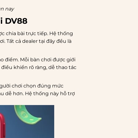
ện nay
ại DV88
c chia bài trực tiếp. Hệ thống
. Tất cả dealer tại đây đều là
o điểm. Mỗi bàn chơi được giới
iều khiển rõ ràng, dễ thao tác
người chơi chọn đúng mức
au dễ hơn. Hệ thống này hỗ trợ