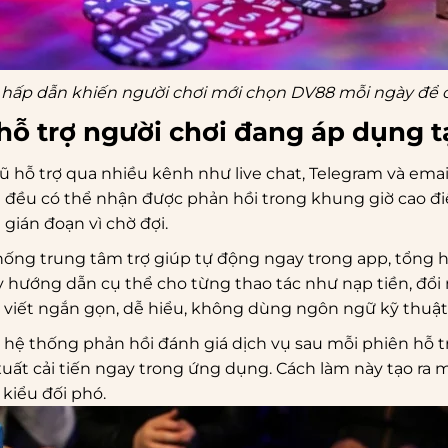
*
 hấp dẫn khiến người chơi mới chọn DV88 mỗi ngày để 
hỗ trợ người chơi đang áp dụng t
 hỗ trợ qua nhiều kênh như live chat, Telegram và email,
i đều có thể nhận được phản hồi trong khung giờ cao điể
ián đoạn vì chờ đợi.
hống trung tâm trợ giúp tự động ngay trong app, tổng 
y hướng dẫn cụ thể cho từng thao tác như nạp tiền, đổi
 viết ngắn gọn, dễ hiểu, không dùng ngôn ngữ kỹ thuật
i hệ thống phản hồi đánh giá dịch vụ sau mỗi phiên hỗ tr
ất cải tiến ngay trong ứng dụng. Cách làm này tạo ra mộ
 kiểu đối phó.