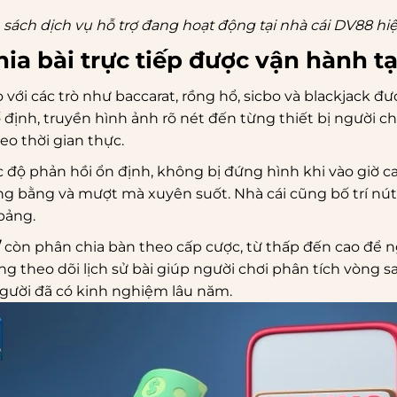
sách dịch vụ hỗ trợ đang hoạt động tại nhà cái DV88 hi
hia bài trực tiếp được vận hành t
với các trò như baccarat, rồng hổ, sicbo và blackjack đượ
định, truyền hình ảnh rõ nét đến từng thiết bị người chơi
heo thời gian thực.
độ phản hồi ổn định, không bị đứng hình khi vào giờ ca
 bằng và mượt mà xuyên suốt. Nhà cái cũng bố trí nút đ
bảng.
/
còn phân chia bàn theo cấp cược, từ thấp đến cao để 
ng theo dõi lịch sử bài giúp người chơi phân tích vòng s
người đã có kinh nghiệm lâu năm.