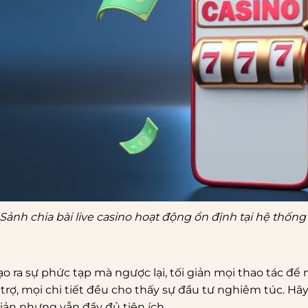
Sảnh chia bài live casino hoạt động ổn định tại hệ thốn
 ra sự phức tạp mà ngược lại, tối giản mọi thao tác để n
 trợ, mọi chi tiết đều cho thấy sự đầu tư nghiêm túc. Hã
iản nhưng vẫn đầy đủ tiện ích.