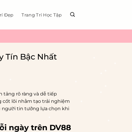
rí Đẹp
Trang Trí Học Tập
 Tín Bậc Nhất
*
*
*
*
tảng rõ ràng và dễ tiếp
*
*
g cốt lõi nhằm tạo trải nghiệm
u người tin tưởng lựa chọn khi
*
*
*
ỗi ngày trên DV88
*