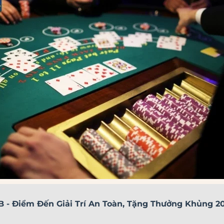
 - Điểm Đến Giải Trí An Toàn, Tặng Thưởng Khủng 2