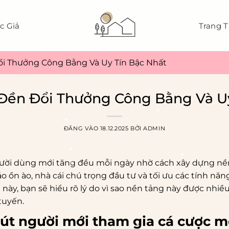
c Giả
Trang T
i Thưởng Công Bằng Và Uy Tín Bậc Nhất
Đền Đổi Thưởng Công Bằng Và Uy
ĐĂNG VÀO
18.12.2025
BỞI
ADMIN
*
*
ời dùng mới tăng đều mỗi ngày nhờ cách xây dựng nền 
*
 ồn ào, nhà cái chú trọng đầu tư và tối ưu các tính năn
t này, bạn sẽ hiểu rõ lý do vì sao nền tảng này được nhiề
*
*
*
tuyến.
út người mới tham gia cá cược m
*
*