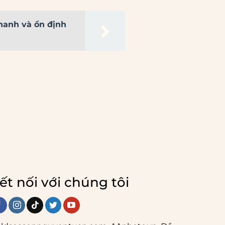
hanh và ổn định
ết nối với chúng tôi