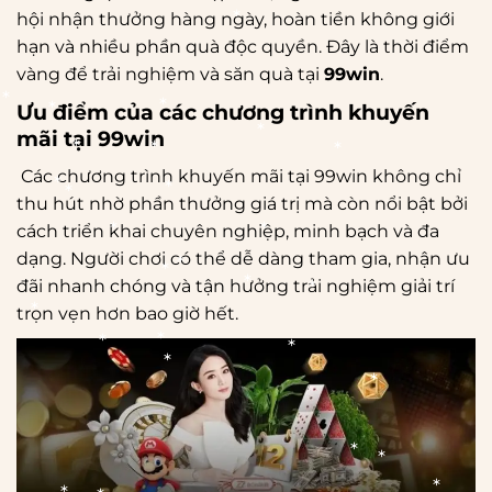
*
hội nhận thưởng hàng ngày, hoàn tiền không giới
*
*
*
hạn và nhiều phần quà độc quyền. Đây là thời điểm
*
vàng để trải nghiệm và săn quà tại
99win
.
Ưu điểm của các chương trình khuyến
mãi tại 99win
*
*
Các chương trình khuyến mãi tại 99win không chỉ
*
*
*
thu hút nhờ phần thưởng giá trị mà còn nổi bật bởi
*
*
*
*
cách triển khai chuyên nghiệp, minh bạch và đa
*
dạng. Người chơi có thể dễ dàng tham gia, nhận ưu
*
đãi nhanh chóng và tận hưởng trải nghiệm giải trí
*
trọn vẹn hơn bao giờ hết.
*
*
*
*
*
*
*
*
*
*
*