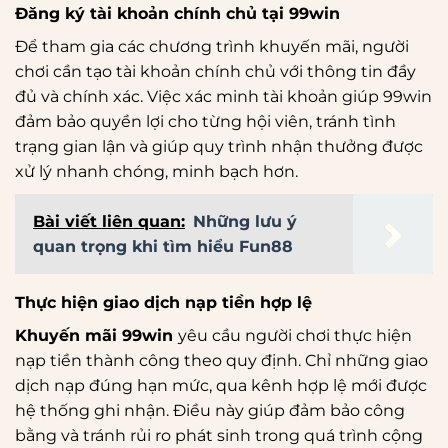
Đăng ký tài khoản chính chủ tại 99win
Để tham gia các chương trình khuyến mãi, người
chơi cần tạo tài khoản chính chủ với thông tin đầy
đủ và chính xác. Việc xác minh tài khoản giúp 99win
đảm bảo quyền lợi cho từng hội viên, tránh tình
trạng gian lận và giúp quy trình nhận thưởng được
xử lý nhanh chóng, minh bạch hơn.
Bài viết liên quan:
Những lưu ý
quan trọng khi tìm hiểu Fun88
Thực hiện giao dịch nạp tiền hợp lệ
Khuyến mãi 99win
yêu cầu người chơi thực hiện
nạp tiền thành công theo quy định. Chỉ những giao
dịch nạp đúng hạn mức, qua kênh hợp lệ mới được
hệ thống ghi nhận. Điều này giúp đảm bảo công
bằng và tránh rủi ro phát sinh trong quá trình cộng