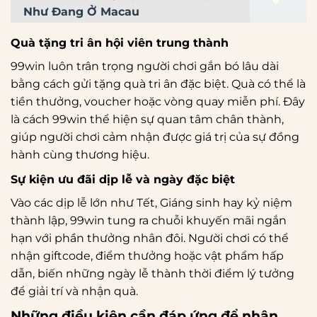
Như Đang Ở Macau
Quà tặng tri ân hội viên trung thành
99win luôn trân trọng người chơi gắn bó lâu dài
bằng cách gửi tặng quà tri ân đặc biệt. Quà có thể là
tiền thưởng, voucher hoặc vòng quay miễn phí. Đây
là cách 99win thể hiện sự quan tâm chân thành,
giúp người chơi cảm nhận được giá trị của sự đồng
hành cùng thương hiệu.
Sự kiện ưu đãi dịp lễ và ngày đặc biệt
Vào các dịp lễ lớn như Tết, Giáng sinh hay kỷ niệm
thành lập, 99win tung ra chuỗi khuyến mãi ngắn
hạn với phần thưởng nhân đôi. Người chơi có thể
nhận giftcode, điểm thưởng hoặc vật phẩm hấp
dẫn, biến những ngày lễ thành thời điểm lý tưởng
để giải trí và nhận quà.
Những điều kiện cần đáp ứng để nhận