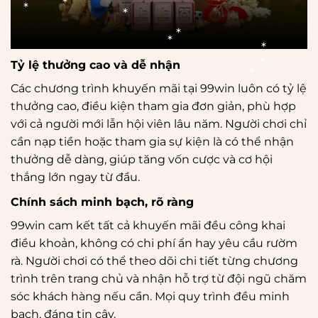
*
*
*
*
*
*
Tỷ lệ thưởng cao và dễ nhận
*
*
*
Các chương trình khuyến mãi tại 99win luôn có tỷ lệ
*
thưởng cao, điều kiện tham gia đơn giản, phù hợp
*
với cả người mới lẫn hội viên lâu năm. Người chơi chỉ
cần nạp tiền hoặc tham gia sự kiện là có thể nhận
*
thưởng dễ dàng, giúp tăng vốn cược và cơ hội
thắng lớn ngay từ đầu.
*
Chính sách minh bạch, rõ ràng
99win cam kết tất cả khuyến mãi đều công khai
điều khoản, không có chi phí ẩn hay yêu cầu rườm
rà. Người chơi có thể theo dõi chi tiết từng chương
trình trên trang chủ và nhận hỗ trợ từ đội ngũ chăm
sóc khách hàng nếu cần. Mọi quy trình đều minh
bạch, đáng tin cậy.