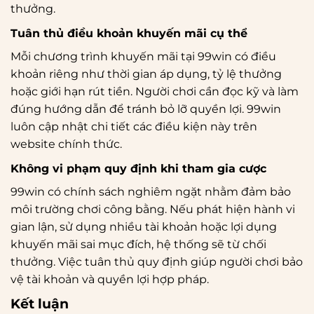
thưởng.
Tuân thủ điều khoản khuyến mãi cụ thể
Mỗi chương trình khuyến mãi tại 99win có điều
khoản riêng như thời gian áp dụng, tỷ lệ thưởng
hoặc giới hạn rút tiền. Người chơi cần đọc kỹ và làm
đúng hướng dẫn để tránh bỏ lỡ quyền lợi. 99win
luôn cập nhật chi tiết các điều kiện này trên
website chính thức.
Không vi phạm quy định khi tham gia cược
99win có chính sách nghiêm ngặt nhằm đảm bảo
môi trường chơi công bằng. Nếu phát hiện hành vi
gian lận, sử dụng nhiều tài khoản hoặc lợi dụng
khuyến mãi sai mục đích, hệ thống sẽ từ chối
thưởng. Việc tuân thủ quy định giúp người chơi bảo
vệ tài khoản và quyền lợi hợp pháp.
Kết luận